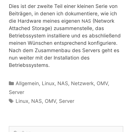
Dies ist der zwei­te Teil einer klei­nen Serie von
Bei­trä­gen, in denen ich doku­men­tie­re, wie ich
die Hard­ware mei­nes eige­nen
(Net­work
NAS
Atta­ched Sto­rage) zusam­men­stel­le, das
Betriebs­sys­tem instal­lie­re und es abschlie­ßend
mei­nen Wün­schen ent­spre­chend kon­fi­gu­rie­re.
Nach dem Zusam­men­bau des Ser­vers geht es
nun wei­ter mit der Instal­la­ti­on des
Betriebssystems.
Kategorien
Allgemein
,
Linux
,
NAS
,
Netzwerk
,
OMV
,
Server
Schlagwörter
Linux
,
NAS
,
OMV
,
Server
Suchen