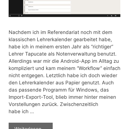
Nach­dem ich im Refe­ren­da­ri­at noch mit dem
klas­si­schen Leh­rer­ka­len­der gear­bei­tet habe,
habe ich in mei­nem ers­ten Jahr als “rich­ti­ger”
Leh­rer Tapu­ca­te als Noten­ver­wal­tung benutzt.
Aller­dings war mir die Android-App im All­tag zu
kom­pli­ziert und kam mei­nem “Work­flow” ein­fach
nicht ent­ge­gen. Letzt­lich habe ich doch wie­der
den Leh­rer­ka­len­der aus Papier genutzt. Auch
das pas­sen­de Pro­gramm für Win­dows, das
Import-Export-Tool, blieb immer hin­ter mei­nen
Vor­stel­lun­gen zurück. Zwi­schen­zeit­lich
habe ich …
Wei­ter­le­sen …