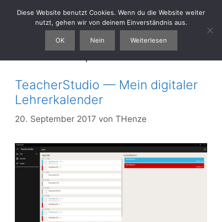
Zum
Diese Website benutzt Cookies. Wenn du die Website weiter
thenze.eu
Menü
Inhalt
nutzt, gehen wir von deinem Einverständnis aus.
springen
OK
Nein
Weiterlesen
Monat:
September 2017
TeacherStudio — Mein digitaler
Lehrerkalender
20. September 2017
von
THenze