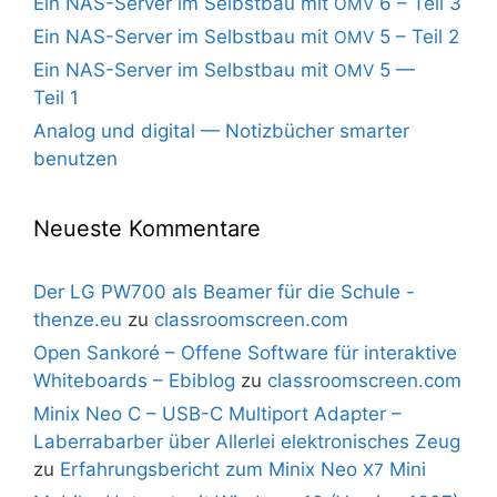
Ein NAS-Server im Selbstbau mit
6 – Teil 3
OMV
Ein NAS-Server im Selbstbau mit
5 – Teil 2
OMV
Ein NAS-Server im Selbstbau mit
5 —
OMV
Teil 1
Analog und digital — Notizbücher smarter
benutzen
Neueste Kommentare
Der LG PW700 als Beamer für die Schule -
thenze.eu
zu
classroomscreen.com
Open Sankoré – Offene Software für interaktive
Whiteboards – Ebiblog
zu
classroomscreen.com
Minix Neo C – USB-C Multiport Adapter –
Laberrabarber über Allerlei elektronisches Zeug
zu
Erfahrungsbericht zum Minix Neo
Mini
X7