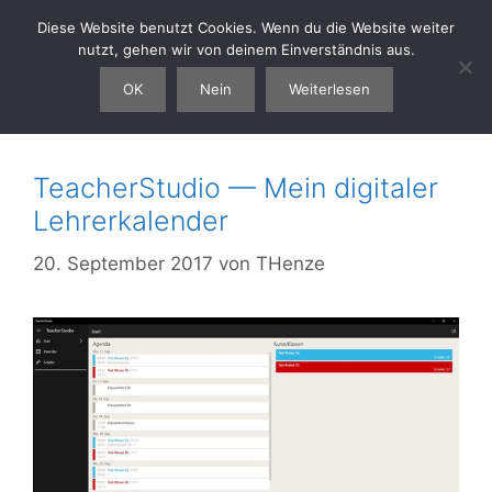
Zum
Diese Website benutzt Cookies. Wenn du die Website weiter
thenze.eu
Menü
Inhalt
nutzt, gehen wir von deinem Einverständnis aus.
springen
OK
Nein
Weiterlesen
Software
TeacherStudio — Mein digitaler
Lehrerkalender
20. September 2017
von
THenze