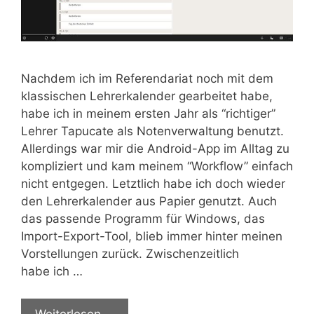
Nach­dem ich im Refe­ren­da­ri­at noch mit dem
klas­si­schen Leh­rer­ka­len­der gear­bei­tet habe,
habe ich in mei­nem ers­ten Jahr als “rich­ti­ger”
Leh­rer Tapu­ca­te als Noten­ver­wal­tung benutzt.
Aller­dings war mir die Android-App im All­tag zu
kom­pli­ziert und kam mei­nem “Work­flow” ein­fach
nicht ent­ge­gen. Letzt­lich habe ich doch wie­der
den Leh­rer­ka­len­der aus Papier genutzt. Auch
das pas­sen­de Pro­gramm für Win­dows, das
Import-Export-Tool, blieb immer hin­ter mei­nen
Vor­stel­lun­gen zurück. Zwi­schen­zeit­lich
habe ich …
Wei­ter­le­sen …