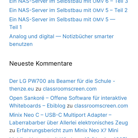
Ein NAS-Server im Selbstbau mit
6 – Teil 3
OMV
Ein NAS-Server im Selbstbau mit
5 – Teil 2
OMV
Ein NAS-Server im Selbstbau mit
5 —
OMV
Teil 1
Analog und digital — Notizbücher smarter
benutzen
Neueste Kommentare
Der LG PW700 als Beamer für die Schule -
thenze.eu
zu
classroomscreen.com
Open Sankoré – Offene Software für interaktive
Whiteboards – Ebiblog
zu
classroomscreen.com
Minix Neo C – USB-C Multiport Adapter –
Laberrabarber über Allerlei elektronisches Zeug
zu
Erfahrungsbericht zum Minix Neo
Mini
X7