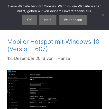
Zum
Diese Website benutzt Cookies. Wenn du die Website weiter
thenze.eu
Menü
Inhalt
nutzt, gehen wir von deinem Einverständnis aus.
springen
OK
Nein
Weiterlesen
Monat:
Dezember 2016
Mobiler Hotspot mit Windows 10
(Version 1607)
18. Dezember 2016
von
THenze