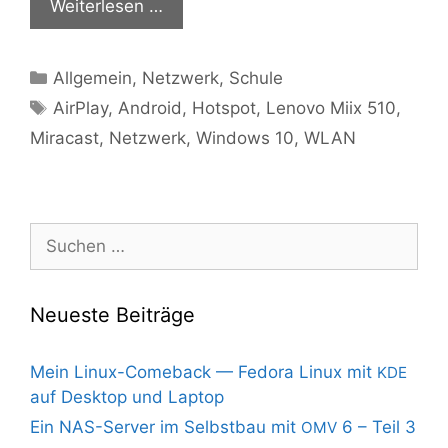
Wei­ter­le­sen …
Kategorien
Allgemein
,
Netzwerk
,
Schule
Schlagwörter
AirPlay
,
Android
,
Hotspot
,
Lenovo Miix 510
,
Miracast
,
Netzwerk
,
Windows 10
,
WLAN
Suchen
nach:
Neueste Beiträge
Mein Linux-Comeback — Fedora Linux mit
KDE
auf Desktop und Laptop
Ein NAS-Server im Selbstbau mit
6 – Teil 3
OMV