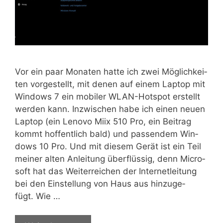
Vor ein paar Mona­ten hat­te ich zwei Mög­lich­kei­
ten vor­ge­stellt, mit denen auf einem Lap­top mit
Win­dows 7 ein mobi­ler WLAN-Hot­s­pot erstellt
wer­den kann. Inzwi­schen habe ich einen neu­en
Lap­top (ein Leno­vo Miix 510 Pro, ein Bei­trag
kommt hof­fent­lich bald) und pas­sen­dem Win­
dows 10 Pro. Und mit die­sem Gerät ist ein Teil
mei­ner alten Anlei­tung über­flüs­sig, denn Micro­
soft hat das Wei­ter­rei­chen der Inter­net­lei­tung
bei den Ein­stel­lung von Haus aus hin­zu­ge­
fügt. Wie …