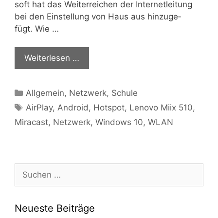
soft hat das Wei­ter­rei­chen der Inter­net­lei­tung
bei den Ein­stel­lung von Haus aus hin­zu­ge­
fügt. Wie …
Wei­ter­le­sen …
Kategorien
Allgemein
,
Netzwerk
,
Schule
Schlagwörter
AirPlay
,
Android
,
Hotspot
,
Lenovo Miix 510
,
Miracast
,
Netzwerk
,
Windows 10
,
WLAN
Suchen
nach:
Neueste Beiträge