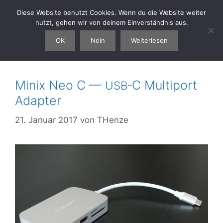
Zum
Diese Website benutzt Cookies. Wenn du die Website weiter
thenze.eu
Menü
Inhalt
nutzt, gehen wir von deinem Einverständnis aus.
springen
OK
Nein
Weiterlesen
Lenovo Miix 510
Minix Neo C —
‑C Multiport
USB
Adapter
21. Januar 2017
von
THenze