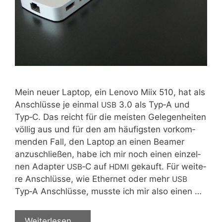
Mein neu­er Lap­top, ein Leno­vo Miix 510, hat als
Anschlüs­se je ein­mal
3.0 als Typ‑A und
USB
Typ‑C. Das reicht für die meis­ten Gele­gen­hei­ten
völ­lig aus und für den am häu­figs­ten vor­kom­
men­den Fall, den Lap­top an einen Bea­mer
anzu­schlie­ßen, habe ich mir noch einen ein­zel­
nen Adap­ter
‑C auf
gekauft. Für wei­te­
USB
HDMI
re Anschlüs­se, wie Ether­net oder mehr
USB
Typ‑A Anschlüs­se, muss­te ich mir also einen …
Wei­ter­le­sen …