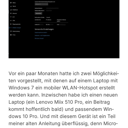
Vor ein paar Mona­ten hat­te ich zwei Mög­lich­kei­
ten vor­ge­stellt, mit denen auf einem Lap­top mit
Win­dows 7 ein mobi­ler WLAN-Hot­s­pot erstellt
wer­den kann. Inzwi­schen habe ich einen neu­en
Lap­top (ein Leno­vo Miix 510 Pro, ein Bei­trag
kommt hof­fent­lich bald) und pas­sen­dem Win­
dows 10 Pro. Und mit die­sem Gerät ist ein Teil
mei­ner alten Anlei­tung über­flüs­sig, denn Micro­