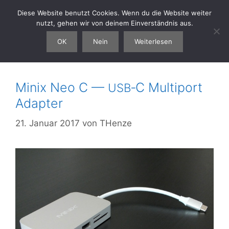
Zum
Diese Website benutzt Cookies. Wenn du die Website weiter
thenze.eu
Menü
Inhalt
nutzt, gehen wir von deinem Einverständnis aus.
springen
OK
Nein
Weiterlesen
Minix
Minix Neo C —
‑C Multiport
USB
Adapter
21. Januar 2017
von
THenze