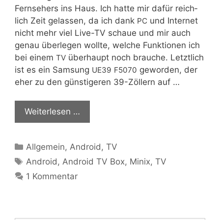
Fern­se­hers ins Haus. Ich hat­te mir dafür reich­
lich Zeit gelas­sen, da ich dank
und Inter­net
PC
nicht mehr viel Live-TV schaue und mir auch
genau über­le­gen woll­te, wel­che Funk­tio­nen ich
bei einem
über­haupt noch brau­che. Letzt­lich
TV
ist es ein Sam­sung
gewor­den, der
UE39
F5070
eher zu den güns­ti­ge­ren 39-Zöl­­lern auf …
Wei­ter­le­sen …
Kategorien
Allgemein
,
Android
,
TV
Schlagwörter
Android
,
Android TV Box
,
Minix
,
TV
1 Kommentar