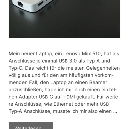
Mein neu­er Lap­top, ein Leno­vo Miix 510, hat als
Anschlüs­se je ein­mal
3.0 als Typ‑A und
USB
Typ‑C. Das reicht für die meis­ten Gele­gen­hei­ten
völ­lig aus und für den am häu­figs­ten vor­kom­
men­den Fall, den Lap­top an einen Bea­mer
anzu­schlie­ßen, habe ich mir noch einen ein­zel­
nen Adap­ter
‑C auf
gekauft. Für wei­te­
USB
HDMI
re Anschlüs­se, wie Ether­net oder mehr
USB
Typ‑A Anschlüs­se, muss­te ich mir also einen …
Wei­ter­le­sen …