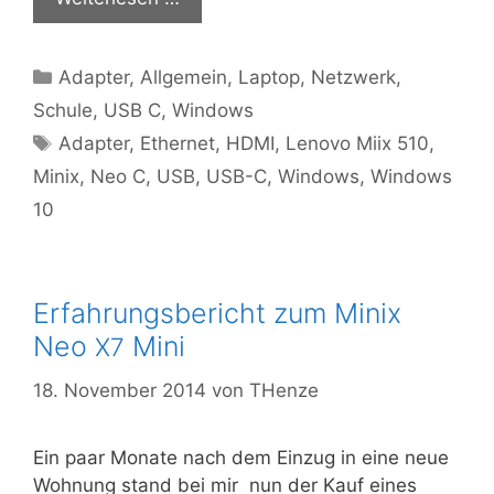
Kategorien
Adapter
,
Allgemein
,
Laptop
,
Netzwerk
,
Schule
,
USB C
,
Windows
Schlagwörter
Adapter
,
Ethernet
,
HDMI
,
Lenovo Miix 510
,
Minix
,
Neo C
,
USB
,
USB-C
,
Windows
,
Windows
10
Erfahrungsbericht zum Minix
Neo
Mini
X7
18. November 2014
von
THenze
Ein paar Mona­te nach dem Ein­zug in eine neue
Woh­nung stand bei mir nun der Kauf eines