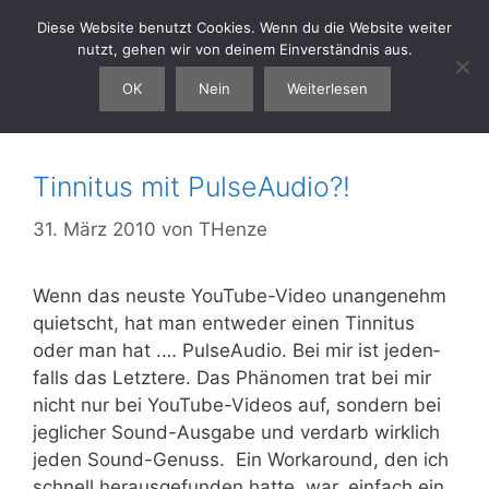
Zum
Diese Website benutzt Cookies. Wenn du die Website weiter
thenze.eu
Menü
Inhalt
nutzt, gehen wir von deinem Einverständnis aus.
springen
OK
Nein
Weiterlesen
PulseAudio
Tinnitus mit PulseAudio?!
31. März 2010
von
THenze
Wenn das neus­te You­­Tu­be-Video unan­ge­nehm
quietscht, hat man ent­we­der einen Tin­ni­tus
oder man hat .… Pul­seAu­dio. Bei mir ist jeden­
falls das Letz­te­re. Das Phä­no­men trat bei mir
nicht nur bei You­­Tu­be-Vide­os auf, son­dern bei
jeg­li­cher Sound-Aus­­­ga­­be und ver­darb wirk­lich
jeden Sound-Genuss. Ein Work­around, den ich
schnell her­aus­ge­fun­den hat­te, war, ein­fach ein