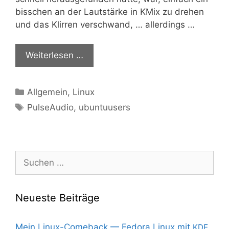
biss­chen an der Laut­stär­ke in KMix zu dre­hen
und das Klir­ren ver­schwand, … allerdings …
Wei­ter­le­sen …
Kategorien
Allgemein
,
Linux
Schlagwörter
PulseAudio
,
ubuntuusers
Suchen
nach:
Neueste Beiträge
Mein Linux-Comeback — Fedora Linux mit
KDE