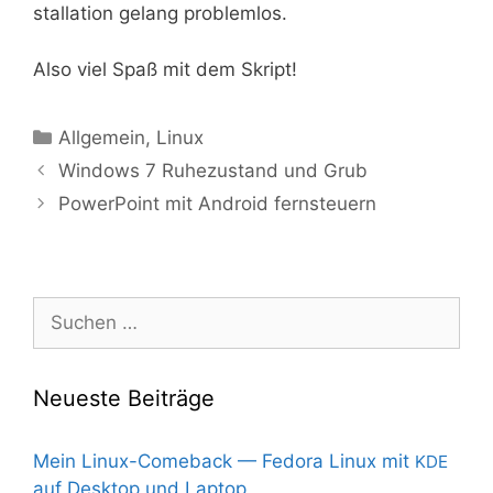
stal­la­ti­on gelang problemlos.
Also viel Spaß mit dem Skript!
Kategorien
Allgemein
,
Linux
Windows 7 Ruhezustand und Grub
PowerPoint mit Android fernsteuern
Suchen
nach:
Neueste Beiträge
Mein Linux-Comeback — Fedora Linux mit
KDE
auf Desktop und Laptop