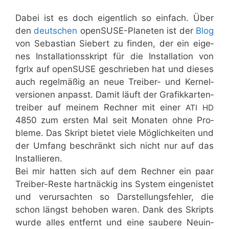
Dabei ist es doch eigent­lich so ein­fach. Über
den
deut­schen
open­SU­SE-Pla­ne­ten ist der
Blog
von Sebas­ti­an Sie­bert zu fin­den, der ein eige­
nes Instal­la­ti­ons­skript für die Instal­la­ti­on von
fgrlx auf open­SU­SE geschrie­ben hat und die­ses
auch regel­mä­ßig an neue Trei­ber- und Ker­nel­
ver­sio­nen anpasst. Damit läuft der Gra­fik­kar­ten­
trei­ber auf mei­nem Rech­ner mit einer
ATI
HD
4850 zum ers­ten Mal seit Mona­ten ohne Pro­
ble­me. Das Skript bie­tet vie­le Mög­lich­kei­ten und
der Umfang beschränkt sich nicht nur auf das
Installieren.
Bei mir hat­ten sich auf dem Rech­ner ein paar
Trei­ber-Res­te hart­nä­ckig ins Sys­tem ein­ge­nis­tet
und ver­ur­sach­ten so Dar­stel­lungs­feh­ler, die
schon längst beho­ben waren. Dank des Skripts
wur­de alles ent­fernt und eine sau­be­re Neu­in­