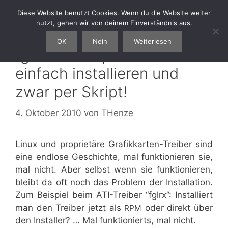
Zum
Diese Website benutzt Cookies. Wenn du die Website weiter
thenze.eu
Menü
Inhalt
nutzt, gehen wir von deinem Einverständnis aus.
springen
OK
Nein
Weiterlesen
fglrx unter openSUSE
einfach installieren und
zwar per Skript!
4. Oktober 2010
von
THenze
Linux und pro­prie­tä­re Gra­fik­kar­ten-Trei­ber sind
eine end­lo­se Geschich­te, mal funk­tio­nie­ren sie,
mal nicht. Aber selbst wenn sie funk­tio­nie­ren,
bleibt da oft noch das Pro­blem der Instal­la­ti­on.
Zum Bei­spiel beim ATI-Trei­ber “fglrx”: Instal­liert
man den Trei­ber jetzt als
oder direkt über
RPM
den Instal­ler? … Mal funk­tio­nierts, mal nicht.