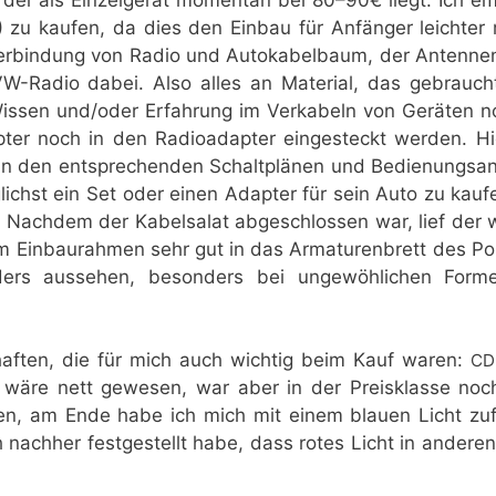
) zu kau­fen, da dies den Ein­bau für Anfän­ger leich­ter
er­bin­dung von Radio und Auto­ka­bel­baum, der Anten­nen
e VW-Radio dabei. Also alles an Mate­ri­al, das gebrauch
Wis­sen und/oder Erfah­rung im Ver­ka­beln von Gerä­ten n
ter noch in den Radio­ad­ap­ter ein­ge­steckt wer­den. Hie
n den ent­spre­chen­den Schalt­plä­nen und Bedie­nungs­an­l
lichst ein Set oder einen Adap­ter für sein Auto zu kau­f
t. Nach­dem der Kabel­sa­lat abge­schlos­sen war, lief der w
m Ein­bau­rah­men sehr gut in das Arma­tu­ren­brett des P
ers aus­se­hen, beson­ders bei unge­wöh­li­chen For­
chaf­ten, die für mich auch wich­tig beim Kauf waren:
CD
) wäre nett gewe­sen, war aber in der Preis­klas­se noc
ben, am Ende habe ich mich mit einem blau­en Licht zuf
h nach­her fest­ge­stellt habe, dass rotes Licht in ande­re