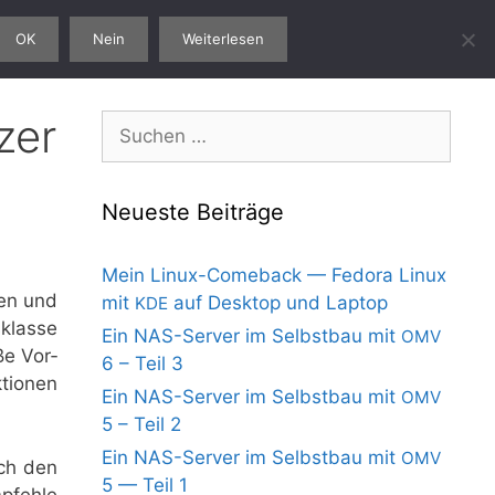
Impressum
Datenschutzerklärung
OK
Nein
Weiterlesen
zer
Suchen
nach:
Neueste Beiträge
Mein Linux-Comeback — Fedora Linux
ten und
mit
auf Desktop und Laptop
KDE
klas­se
Ein NAS-Server im Selbstbau mit
OMV
ße Vor­
6 – Teil 3
tio­nen
Ein NAS-Server im Selbstbau mit
OMV
5 – Teil 2
Ein NAS-Server im Selbstbau mit
OMV
ich den
5 — Teil 1
­feh­le