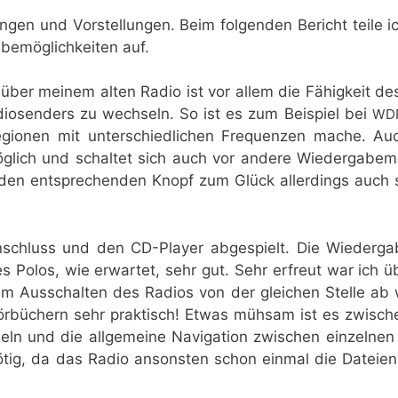
n­gen und Vor­stel­lun­gen. Beim fol­gen­den Bericht tei­le i
e­mög­lich­kei­ten auf.
n­über mei­nem alten Radio ist vor allem die Fähig­keit de
dio­sen­ders zu wech­seln. So ist es zum Bei­spiel bei
WD
io­nen mit unter­schied­li­chen Fre­quen­zen mache. A
g­lich und schal­tet sich auch vor ande­re Wie­der­ga­be­mö
 den ent­spre­chen­den Knopf zum Glück aller­dings auch 
hluss und den CD-Play­er abge­spielt. Die Wie­der­ga
s Polos, wie erwar­tet, sehr gut. Sehr erfreut war ich ü
Aus­schal­ten des Radi­os von der glei­chen Stel­le ab w
Hör­bü­chern sehr prak­tisch! Etwas müh­sam ist es zwi­sc
 und die all­ge­mei­ne Navi­ga­ti­on zwi­schen ein­zel­nen 
nötig, da das Radio ansons­ten schon ein­mal die Datei­en