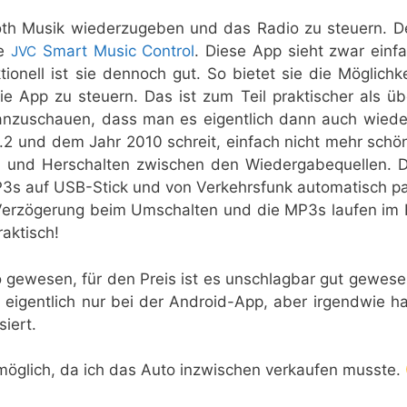
oth Musik wie­der­zu­ge­ben und das Radio zu steu­ern. 
ie
Smart Music Con­trol
. Die­se App sieht zwar ein­f
JVC
o­nell ist sie den­noch gut. So bie­tet sie die Mög­lich­k
die App zu steu­ern. Das ist zum Teil prak­ti­scher als ü
 anzu­schau­en, dass man es eigent­lich dann auch wie­de
2.2 und dem Jahr 2010 schreit, ein­fach nicht mehr schö
 und Her­schal­ten zwi­schen den Wie­der­ga­be­quel­len. 
MP3s auf USB-Stick und von Ver­kehrs­funk auto­ma­tisch p
Ver­zö­ge­rung beim Umschal­ten und die MP3s lau­fen im H
raktisch!
o gewe­sen, für den Preis ist es unschlag­bar gut gewe­se
ach eigent­lich nur bei der Android-App, aber irgend­wie h
iert.
ög­lich, da ich das Auto inzwi­schen ver­kau­fen musste.