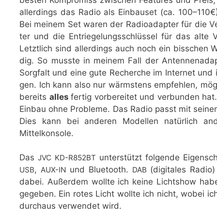
aller­dings das Radio als Ein­bau­set (ca. 100–110€
Bei mei­nem Set waren der Radio­ad­ap­ter für die V
ter und die Ent­rie­ge­lungs­schlüs­sel für das alt
Letzt­lich sind aller­dings auch noch ein biss­chen 
dig. So muss­te in mei­nem Fall der Anten­nen­ad­ap­
Sorg­falt und eine gute Recher­che im Inter­net und i
gen. Ich kann also nur wärms­tens emp­feh­len, mög­
bereits
alles
fer­tig vor­be­rei­tet und ver­bun­den ha
Ein­bau ohne Pro­ble­me. Das Radio passt mit sei­ne
Dies kann bei ande­ren Model­len natür­lich and
Mittelkonsole.
Das
unter­stützt fol­gen­de Eigen­s
JVC
KD-R852BT
,
und Blue­tooth.
(digi­ta­les Radio
USB
AUX-IN
DAB
dabei. Außer­dem woll­te ich kei­ne Licht­show ha
gege­ben. Ein rotes Licht woll­te ich nicht, wobei ic
durch­aus ver­wen­det wird.