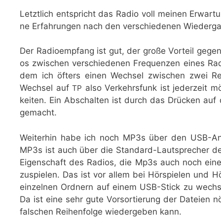
Letzt­lich ent­spricht das Radio voll mei­nen Erwar­tu
ne Erfah­run­gen nach den ver­schie­de­nen Wie­der­ga­b
Der Radio­emp­fang ist gut, der gro­ße Vor­teil gege
os zwi­schen ver­schie­de­nen Fre­quen­zen eines Ra
dem ich öfters einen Wech­sel zwi­schen zwei Reg
Wech­sel auf
also Ver­kehrs­funk ist jeder­zeit mö
TP
kei­ten. Ein Abschal­ten ist durch das Drü­cken auf
gemacht.
Wei­ter­hin habe ich noch MP3s über den USB-Ansc
MP3s ist auch über die Stan­dard-Laut­spre­cher de
Eigen­schaft des Radi­os, die Mp3s auch noch einem 
zu­spie­len. Das ist vor allem bei Hör­spie­len und 
ein­zel­nen Ord­nern auf einem USB-Stick zu wech­seln
Da ist eine sehr gute Vor­sor­tie­rung der Datei­en 
fal­schen Rei­hen­fol­ge wie­der­ge­ben kann.