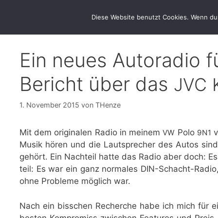
Zum
thenze.eu
Inhalt
Diese Website benutzt Cookies. Wenn du 
springen
Ein neues Autoradio f
Bericht über das
JVC
1. November 2015
von
THenze
Mit dem ori­gi­na­len Radio in mei­nem
Polo
v
VW
9N1
Musik hören und die Laut­spre­cher des Autos sind er
gehört. Ein Nach­teil hat­te das Radio aber doch: Es 
teil: Es war ein ganz nor­ma­les DIN-Schacht-Radio,
ohne Pro­ble­me mög­lich war.
Nach ein biss­chen Recher­che habe ich mich für 
bes­ten Kom­pro­miss zwi­schen Fea­tures und Preis, 