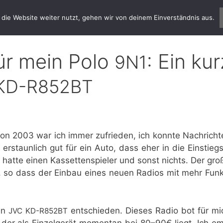
die Website weiter nutzt, gehen wir von deinem Einverständnis aus.
ür mein Polo
: Ein kur
9N1
KD-R852BT
on 2003 war ich immer zufrie­den, ich konn­te Nach­rich­
staun­lich gut für ein Auto, dass eher in die Ein­stiegs­
hat­te einen Kas­set­ten­spie­ler und sonst nichts. Der gro­
 so dass der Ein­bau eines neu­en Radi­os mit mehr Funk­
ein
ent­schie­den. Die­ses Radio bot für m
JVC
KD-R852BT
der als Ein­zel­ge­rät momen­tan bei 80–90€ liegt. Ich emp