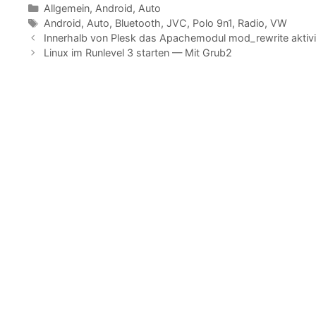
Kategorien
Allgemein
,
Android
,
Auto
Schlagwörter
Android
,
Auto
,
Bluetooth
,
JVC
,
Polo 9n1
,
Radio
,
VW
Innerhalb von Plesk das Apachemodul mod_rewrite aktiv
Linux im Runlevel 3 starten — Mit Grub2