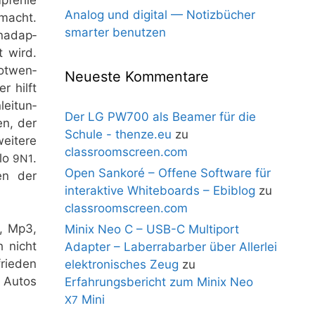
Analog und digital — Notizbücher
 macht.
smarter benutzen
­ad­ap­
t wird.
ot­wen­
Neueste Kommentare
r hilft
ei­tun­
Der LG PW700 als Beamer für die
en, der
Schule - thenze.eu
zu
ei­te­re
classroomscreen.com
olo
.
9N1
Open Sankoré – Offene Software für
men der
interaktive Whiteboards – Ebiblog
zu
classroomscreen.com
, Mp3,
Minix Neo C – USB-C Multiport
h nicht
Adapter – Laberrabarber über Allerlei
rie­den
elektronisches Zeug
zu
n Autos
Erfahrungsbericht zum Minix Neo
Mini
X7