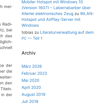
Mobiler Hotspot mit Windows 10
ch mei­
(Version 1607) – Laberrabarber über
Allerlei elektronisches Zeug
zu
WLAN-
Hotspot und AirPlay-Server mit
s Radi­
Windows
, bei
R2
tobias
zu
Literaturverwaltung auf dem
uch das
— Teil 1
PC
g­lich­
schnell
Archiv
­be der
März 2026
ber die
Februar 2023
ei­ter­
Mai 2020
hen den
April 2020
Titeln.
August 2019
 in der
Juli 2018