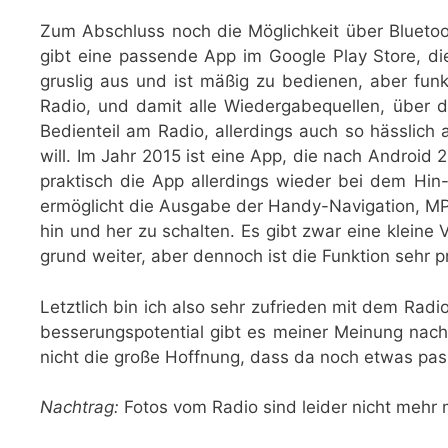
Zum Abschluss noch die Mög­lich­keit über Blue­to
gibt eine pas­sen­de App im Goog­le Play Store, d
grus­lig aus und ist mäßig zu bedie­nen, aber funk­ti
Radio, und damit alle Wie­der­ga­be­quel­len, über 
Bedien­teil am Radio, aller­dings auch so häss­lich
will. Im Jahr 2015 ist eine App, die nach Android 
prak­tisch die App aller­dings wie­der bei dem Hin-
ermög­licht die Aus­ga­be der Han­dy-Navi­ga­ti­on, 
hin und her zu schal­ten. Es gibt zwar eine klei­ne 
grund wei­ter, aber den­noch ist die Funk­ti­on sehr p
Letzt­lich bin ich also sehr zufrie­den mit dem Radi
bes­se­rungs­po­ten­ti­al gibt es mei­ner Mei­nung n
nicht die gro­ße Hoff­nung, dass da noch etwas pass
Nach­trag:
Fotos vom Radio sind lei­der nicht mehr m